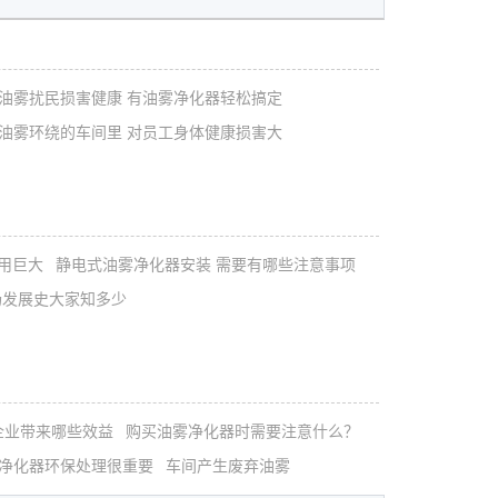
油雾扰民损害健康 有油雾净化器轻松搞定
油雾环绕的车间里 对员工身体健康损害大
用巨大
静电式油雾净化器安装 需要有哪些注意事项
场发展史大家知多少
企业带来哪些效益
购买油雾净化器时需要注意什么？
雾净化器环保处理很重要
车间产生废弃油雾