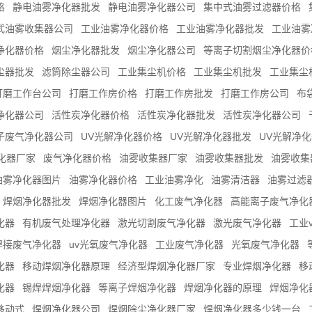
格
静电油雾净化器批发
静电油雾净化器公司
集中式油雾过滤器价格
式油雾收集器公司
工业油雾净化器价格
工业油雾净化器批发
工业油雾
净化器价格
烟尘净化器批发
烟尘净化器公司
等离子切割烟尘净化器价
尘器批发
滤筒除尘器公司
工业集尘机价格
工业集尘机批发
工业集尘
打磨工作台公司
打磨工作房价格
打磨工作房批发
打磨工作房公司
布
净化器公司
活性炭净化器价格
活性炭净化器批发
活性炭净化器公司
子废气净化器公司
UV光解净化器价格
UV光解净化器批发
UV光解净
化器厂家
废气净化器价格
油雾收集器厂家
油雾收集器批发
油雾收集
油雾净化器图片
油雾净化器价格
工业油雾净化
油雾清洁器
油雾过滤
焊烟净化器批发
焊烟净化器图片
化工废气净化器
高能离子废气净化
化器
有机废气处理净化器
激光切割废气净化器
激光废气净化器
工业
焊接废气净化器
uv光氧废气净化器
工业废气净化器
光氧废气净化器
化器
移动焊烟净化器原理
经济型焊烟净化器厂家
专业焊烟净化器
移
化器
锡焊焊烟净化器
等离子焊烟净化器
焊烟净化器的原理
焊烟净化
移动式
焊烟净化器公司
焊烟除尘净化器厂家
焊烟净化器多少钱一台