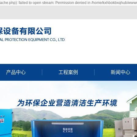
che.php): failed to open stream: Permission denied in /home/kxhbokbxqhub/wwwro
产品中心
工程案例
新闻中心