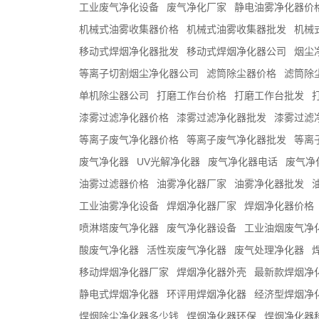
工业废气净化设备
废气净化厂家
静电油雾净化器价
机械式油雾收集器价格
机械式油雾收集器批发
机械
移动式焊烟净化器批发
移动式焊烟净化器公司
烟尘
等离子切割烟尘净化器公司
滤筒除尘器价格
滤筒除
单机除尘器公司
打磨工作台价格
打磨工作台批发
漆雾过滤净化器价格
漆雾过滤净化器批发
漆雾过滤
等离子废气净化器价格
等离子废气净化器批发
等离
废气净化器
UV光解净化器
废气净化器电话
废气净
油雾过滤器价格
油雾净化器厂家
油雾净化器批发
工业油雾净化设备
焊烟净化器厂家
焊烟净化器价格
喷淋塔废气净化器
废气净化器设备
工业油烟废气净
酸废气净化器
活性炭废气净化器
废气处理净化器
移动焊烟净化器厂家
焊烟净化器外壳
最新款焊烟净
静电式焊烟净化器
环评用焊烟净化器
经济型焊烟净
焊烟除尘净化器多少钱
焊烟净化器环保
焊烟净化器