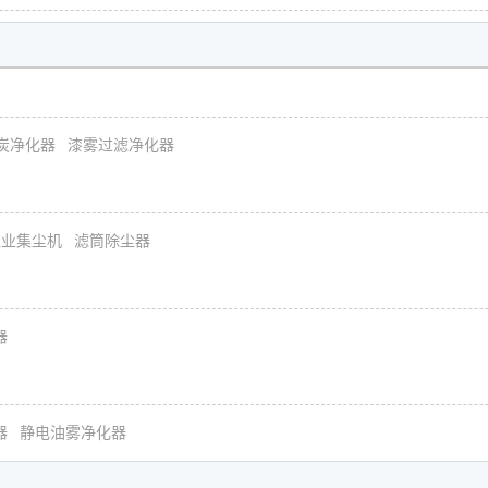
炭净化器
漆雾过滤净化器
工业集尘机
滤筒除尘器
器
器
静电油雾净化器