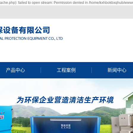
che.php): failed to open stream: Permission denied in /home/kxhbokbxqhub/wwwro
产品中心
工程案例
新闻中心