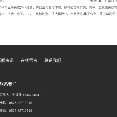
47
关键词：
打磨工
工作台本身自带净化装置，可以单台直接使用，能有效清除打磨、抛光、氧化物去除
建材、冶金、化工、电力、机械制造、铸造等行业。产品特性•集工作台、除尘功能于
新闻资讯
在线留言
联系我们
|
|
联系我们
联系人：谢建锋 13362540318
电话：0575-82710318
传真：0575-82710319