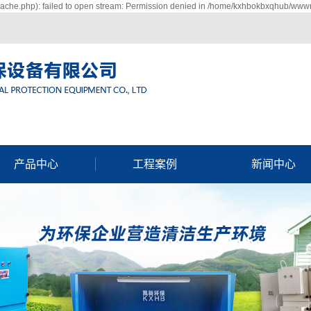
che.php): failed to open stream: Permission denied in /home/kxhbokbxqhub/wwwro
产品中心
工程案例
新闻中心